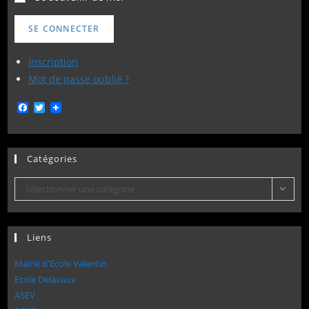
SE CONNECTER
Inscription
Mot de passe oublié ?
F
T
a
w
c
i
e
t
b
t
Catégories
o
e
o
r
k
Catégories
Sélectionner une catégorie
Liens
Mairie d'Ecole Valentin
Ecole Delavaux
ASEV