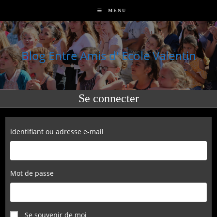
Skip
MENU
to
content
Blog Entre Amis d' Ecole Valentin
Se connecter
Identifiant ou adresse e-mail
Mot de passe
Se souvenir de moi