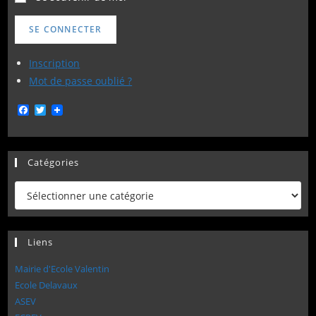
SE CONNECTER
Inscription
Mot de passe oublié ?
F
T
a
w
c
i
e
t
b
t
Catégories
o
e
o
r
k
Catégories
Liens
Mairie d'Ecole Valentin
Ecole Delavaux
ASEV