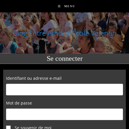
Skip
MENU
to
content
Blog Entre Amis d' Ecole Valentin
Se connecter
Identifiant ou adresse e-mail
Mot de passe
Se souvenir de moi