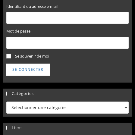
o
r
k
Identifiant ou adresse e-mail
Mot de passe
Se souvenir de moi
SE CONNECTER
Catégories
Catégories
Liens