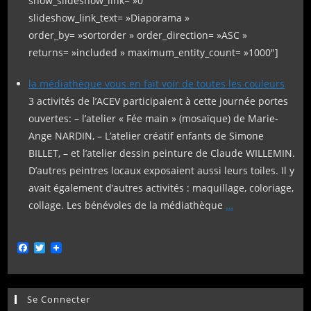
show_slideshow_link= »0″
slideshow_link_text= »Diaporama »
order_by= »sortorder » order_direction= »ASC »
returns= »included » maximum_entity_count= »1000″]
la médiathèque vous en fait voir de toutes les couleurs
3 activités de l’ACEV participaient à cette journée portes
ouvertes: – l’atelier « Fée main » (mosaïque) de Marie-
Ange NARDIN, – L’atelier créatif enfants de Simone
BILLET, – et l’atelier dessin peinture de Claude WILLEMIN.
D’autres peintres locaux exposaient aussi leurs toiles. Il y
avait également d’autres activités : maquillage, coloriage,
collage. Les bénévoles de la médiathèque
…
F
T
a
w
c
i
e
t
b
t
Se Connecter
o
e