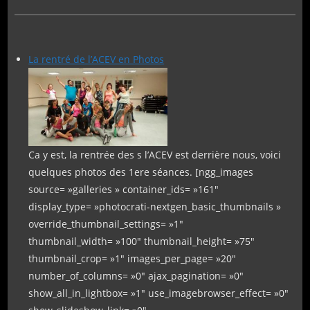
La rentré de l’ACEV en Photos
Ca y est, la rentrée des s l’ACEV est derrière nous, voici
quelques photos des 1ere séances. [ngg_images
source= »galleries » container_ids= »161″
display_type= »photocrati-nextgen_basic_thumbnails »
override_thumbnail_settings= »1″
thumbnail_width= »100″ thumbnail_height= »75″
thumbnail_crop= »1″ images_per_page= »20″
number_of_columns= »0″ ajax_pagination= »0″
show_all_in_lightbox= »1″ use_imagebrowser_effect= »0″