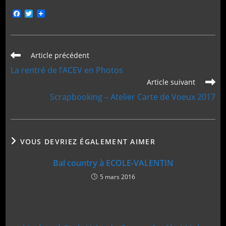
F
T
a
w
c
i
e
t
b
t
o
e
Read
Article précédent
o
r
more
La rentré de l’ACEV en Photos
k
articles
Article suivant
Scrapbooking – Atelier Carte de Voeux 2017
VOUS DEVRIEZ ÉGALEMENT AIMER
Bal country à ECOLE-VALENTIN
5 mars 2016