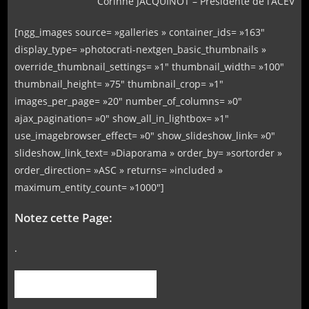
Corinne JACQUINOT – Présidente de l’ACEV
[ngg_images source= »galleries » container_ids= »163″
display_type= »photocrati-nextgen_basic_thumbnails »
override_thumbnail_settings= »1″ thumbnail_width= »100″
thumbnail_height= »75″ thumbnail_crop= »1″
images_per_page= »20″ number_of_columns= »0″
ajax_pagination= »0″ show_all_in_lightbox= »1″
use_imagebrowser_effect= »0″ show_slideshow_link= »0″
slideshow_link_text= »Diaporama » order_by= »sortorder »
order_direction= »ASC » returns= »included »
maximum_entity_count= »1000″]
Notez cette Page:
.