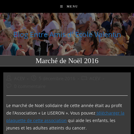
Skip
MENU
to
content
Blog Entre Amis d' Ecole Valentin
Marché de Noël 2016
Auteur/autrice
Publication
Post
ACEV
5 décembre 2016
ACEV
de
publiée :
category:
Commentaires
0 commentaire
la
de
publication :
la
publication :
Le marché de Noël solidaire de cette année était au profit
de l’Association « Le LISERON ». Vous pouvez
télécharger la
plaquette de cette association
qui aide les enfants, les
jeunes et les adultes atteints du cancer.