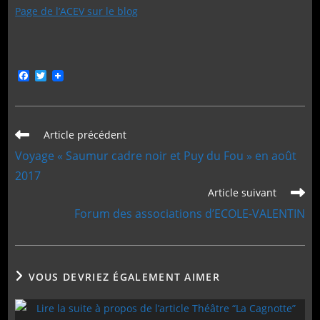
Page de l’ACEV sur le blog
F
T
a
w
c
i
e
t
b
t
o
e
Read
Article précédent
o
r
more
Voyage « Saumur cadre noir et Puy du Fou » en août
k
articles
2017
Article suivant
Forum des associations d’ECOLE-VALENTIN
VOUS DEVRIEZ ÉGALEMENT AIMER